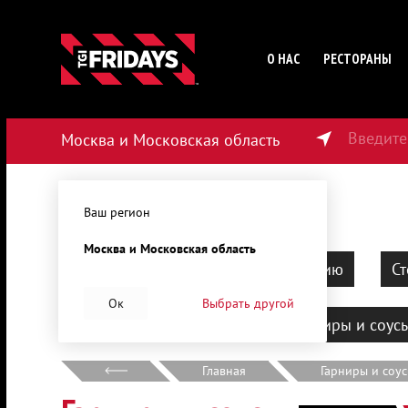
О НАС
РЕСТОРАНЫ
Введите
Москва и Московская область
179
₽
от
45
мин
от
1500
₽
Ваш регион
Москва и Московская область
Барбекю
Наборы на компанию
Ст
Ок
Выбрать другой
Десерты
Напитки
Гарниры и соус
Главная
Гарниры и соу