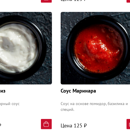
чиз
Соус Маринара
ырный соус
Соус на основе помидор, базилика и
специй.
₽
Цена 125 ₽