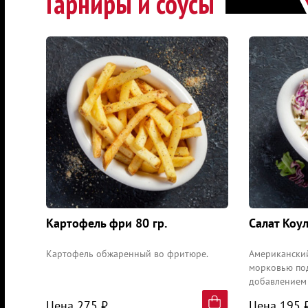
Гарниры и соусы
Картофель фри 80 гр.
Салат Коу
Картофель обжаренный во фритюре.
Aмериканский
морковью по
добавлением
красного лука
Цена 275 ₽
Цена 195 