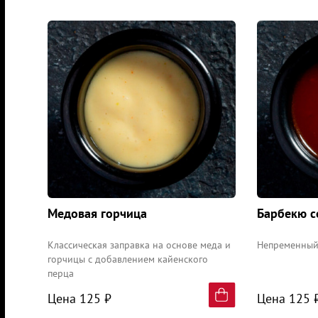
Медовая горчица
Барбекю с
Классическая заправка на основе меда и
Непременный
горчицы c добавлением кайенского
перца
Цена 125 ₽
Цена 125 