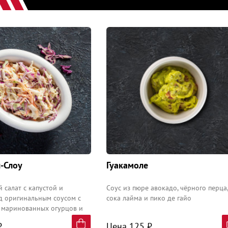
л-Слоу
Гуакамоле
 салат с капустой и
Соус из пюре авокадо, чёрного перца,
д оригинальным соусом с
сока лайма и пико де гайо
 маринованных огурцов и
.
₽
Цена 125 ₽