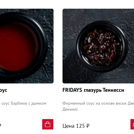
оус
FRIDAYS глазурь Теннесси
 соус барбекю с дымком
Фирменный соус на основе виски Дж
Дениелс
₽
Цена 125 ₽