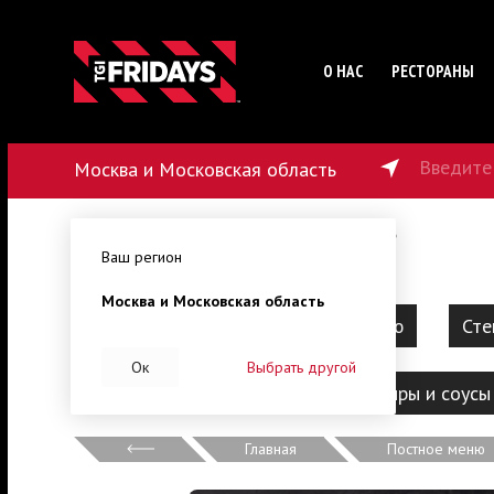
О НАС
РЕСТОРАНЫ
Введите
Москва и Московская область
179
₽
от
45
мин
от
1500
₽
Ваш регион
Москва и Московская область
Барбекю
Наборы на компанию
Сте
Ок
Выбрать другой
Десерты
Напитки
Гарниры и соусы
Главная
Постное меню