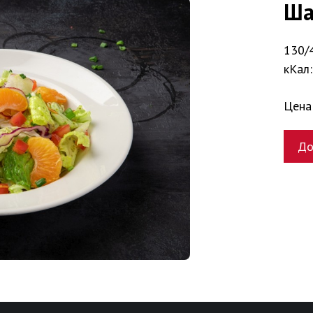
Ша
130/
кКал:
Цена
До