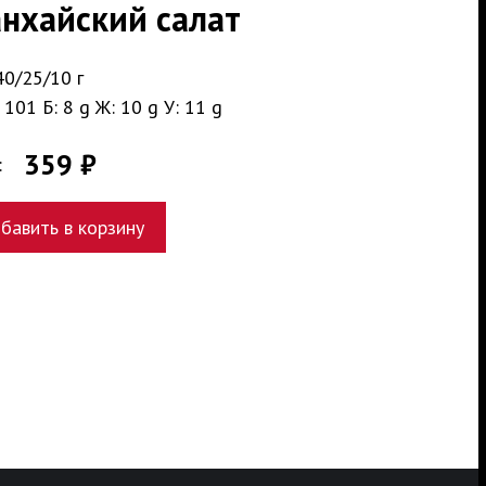
нхайский салат
40/25/10 г
 101 Б: 8 g Ж: 10 g У: 11 g
359 ₽
:
бавить в корзину