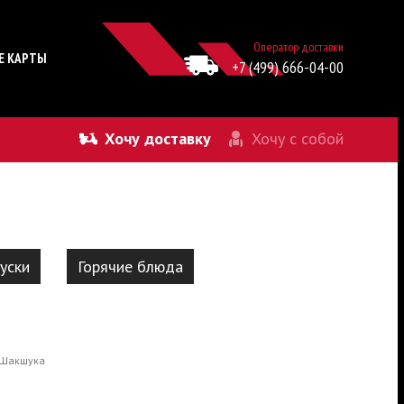
Оператор доставки
Е КАРТЫ
+7 (499) 666-04-00
Хочу доставку
Хочу с собой
уски
Горячие блюда
Шакшука