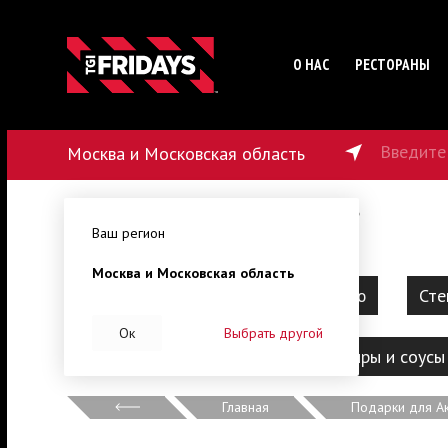
О НАС
РЕСТОРАНЫ
Введите
Москва и Московская область
179
₽
от
45
мин
от
1500
₽
Ваш регион
Москва и Московская область
Барбекю
Наборы на компанию
Сте
Ок
Выбрать другой
Десерты
Напитки
Гарниры и соусы
Главная
Подарки для А