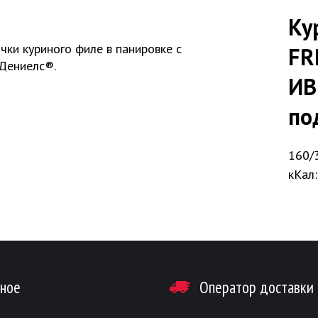
Ку
ки куриного филе в панировке с
FR
Дениелс®.
ИВ
по
160/3
кКал:
зное
Оператор доставки