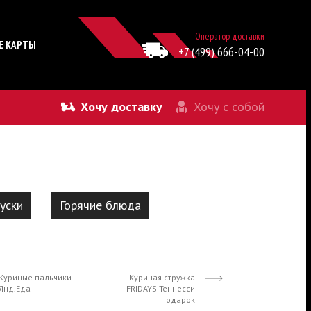
Оператор доставки
Е КАРТЫ
+7 (499) 666-04-00
Хочу доставку
Хочу с собой
уски
Горячие блюда
Куриные пальчики
Куриная стружка
Янд.Еда
FRIDAYS Теннесси
подарок