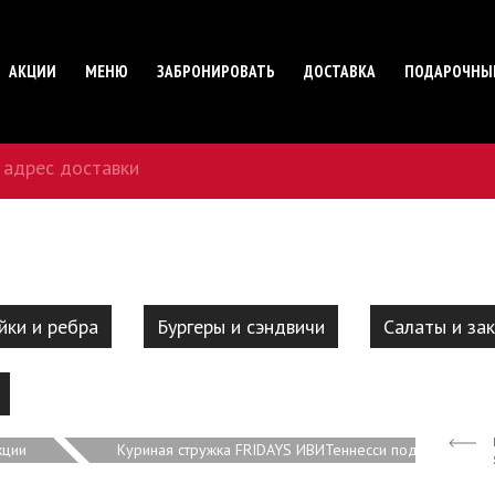
АКЦИИ
МЕНЮ
ЗАБРОНИРОВАТЬ
ДОСТАВКА
ПОДАРОЧНЫ
 адрес доставки
йки и ребра
Бургеры и сэндвичи
Салаты и зак
кции
Куриная стружка FRIDAYS ИВИТеннесси подарок