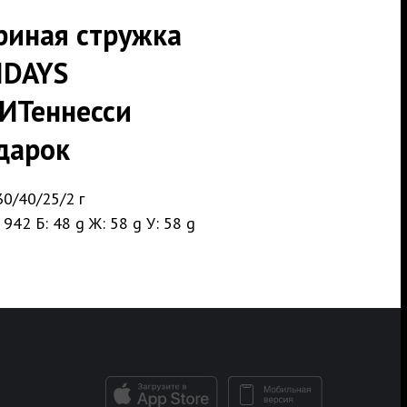
риная стружка
IDAYS
ИТеннесси
дарок
0/40/25/2 г
 942 Б: 48 g Ж: 58 g У: 58 g