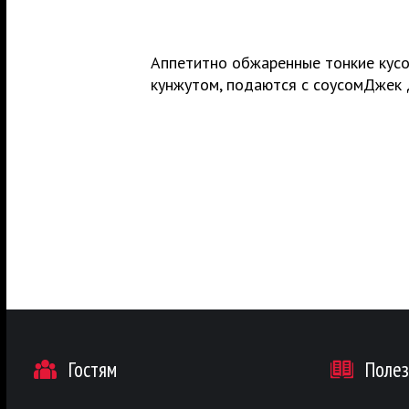
Аппетитнo обжаренные тонкие кусоч
кунжутом, подаются с соусомДжек 
Гостям
Поле