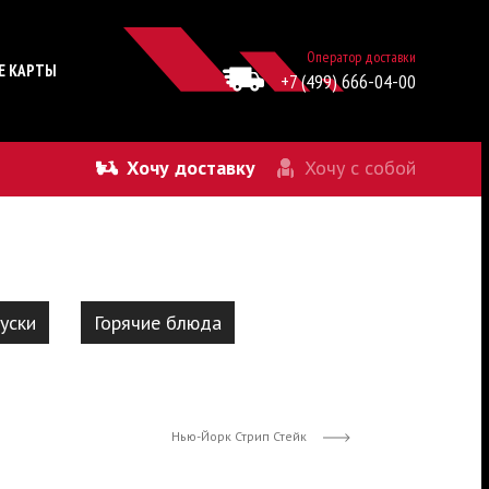
Оператор доставки
Е КАРТЫ
+7 (499) 666-04-00
Хочу доставку
Хочу с собой
уски
Горячие блюда
Нью-Йорк Стрип Стейк