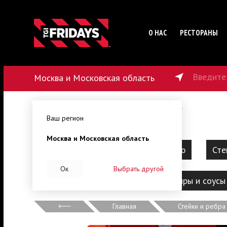
О НАС
РЕСТОРАНЫ
Введите
Москва и Московская область
179
₽
от
45
мин
от
1500
₽
Ваш регион
Москва и Московская область
Барбекю
Наборы на компанию
Сте
Ок
Выбрать другой
Десерты
Напитки
Гарниры и соусы
Главная
Стейки и ребра