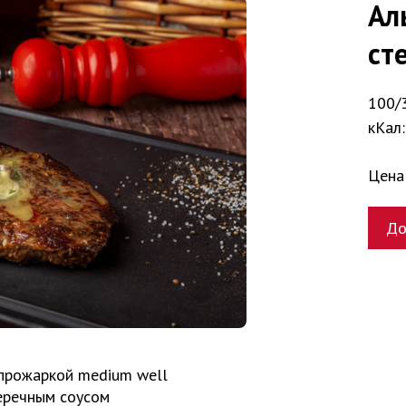
Ал
ст
100/3
кКал:
Цена
До
 прожаркой medium well
еречным соусом