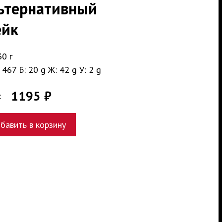
ьтернативный
ейк
0 г
 467 Б: 20 g Ж: 42 g У: 2 g
1195 ₽
:
бавить в корзину